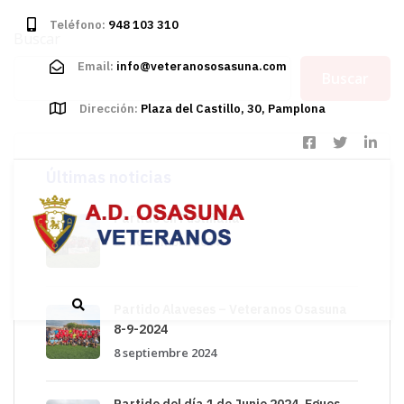
Skip
Skip
Teléfono:
948 103 310
links
to
Buscar
primary
Email:
info@veteranososasuna.com
Buscar
navigation
Skip
Dirección:
Plaza del Castillo, 30, Pamplona
to
content
Últimas noticias
Partido en Fustiñana
27 noviembre 2024
Partido Alaveses – Veteranos Osasuna
8-9-2024
8 septiembre 2024