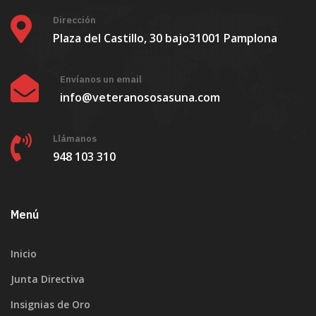
Dirección
Plaza del Castillo, 30 bajo
31001 Pamplona
Envíanos un email
info@veteranososasuna.com
Llámanos
948 103 310
Menú
Inicio
Junta Directiva
Insignias de Oro