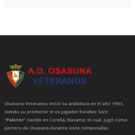
Osasuna Veteranos inició su andadura en el año 1963,
siendo su promotor el ex jugador Eusebio Sanz
“
Palotes”
nacido en Corella, Navarra
;
el cual jugó como
portero de Osasuna durante siete temporadas.