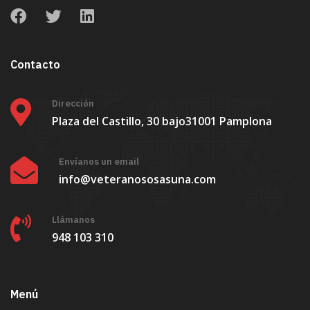
Contacto
Dirección
Plaza del Castillo, 30 bajo
31001 Pamplona
Envíanos un email
info@veteranososasuna.com
Llámanos
948 103 310
Menú