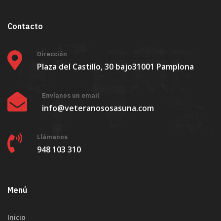
Contacto
Dirección
Plaza del Castillo, 30 bajo
31001 Pamplona
Envíanos un email
info@veteranososasuna.com
Llámanos
948 103 310
Menú
Inicio