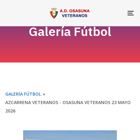
Skip
Skip
links
to
To
primary
na
Galería Fútbol
navigation
Skip
to
content
GALERÍA FÚTBOL
»
AZCARRENA VETERANOS - OSASUNA VETERANOS 23 MAYO
2026