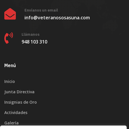
Envíanos un email
info@veteranososasuna.com
Llámanos
948 103 310
Menú
Inicio
Junta Directiva
Insignias de Oro
Actividades
Galería