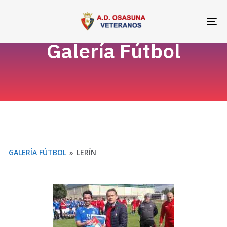
Skip
Skip
links
to
To
primary
na
Galería Fútbol
navigation
Skip
to
content
GALERÍA FÚTBOL
»
LERÍN