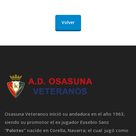
Volver
Osasuna Veteranos inició su andadura en el año 1963,
siendo su promotor el ex jugador Eusebio Sanz
“
Palotes”
nacido en Corella, Navarra
;
el cual jugó como