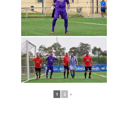
1
2
►