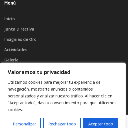
Menú
Inicio
Junta Directiva
Insignias de Oro
Actividades
Galería
Blog
Valoramos tu privacidad
Contacto
Utilizamos cookies para mejorar tu experiencia de
navegación, mostrarte anuncios o contenidos
personalizados y analizar nuestro tráfico. Al hacer clic en
"Aceptar todo", das tu consentimiento para que utilicemos
cookies.
Copyright ©2026
Divinamente Creativos
. |
Protección de datos
|
Politíca de privacidad
Personalizar
Rechazar todo
Aceptar todo