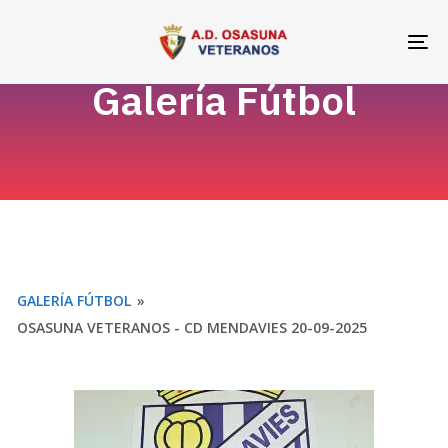
Skip
Skip
links
to
To
primary
na
Galería Fútbol
navigation
Skip
to
content
GALERÍA FÚTBOL
»
OSASUNA VETERANOS - CD MENDAVIES 20-09-2025