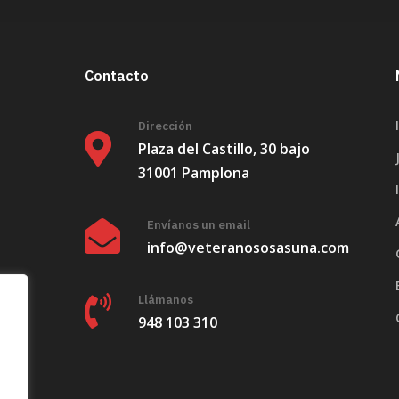
Contacto
Dirección
Plaza del Castillo, 30 bajo
31001 Pamplona
Envíanos un email
info@veteranososasuna.com
Llámanos
948 103 310