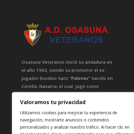
Osasuna Veteranos inició su andadura en
el año 1963, siendo su promotor el ex
jugador Eusebio Sanz “
Palotes”
nacido en
Corella, Navarra
;
el cual jugó como
portero de Osasuna durante siete
Valoramos tu privacidad
temporadas.
Utilizamos cookies para mejorar tu experiencia de
navegación, mostrarte anuncios o contenidos
personalizados y analizar nuestro tráfico. Al hacer clic en