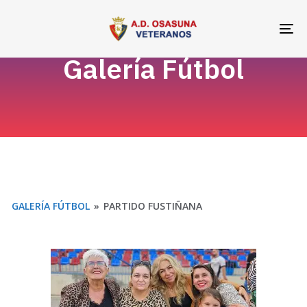
Skip
Skip
links
to
To
primary
na
Galería Fútbol
navigation
Skip
to
content
GALERÍA FÚTBOL
»
PARTIDO FUSTIÑANA