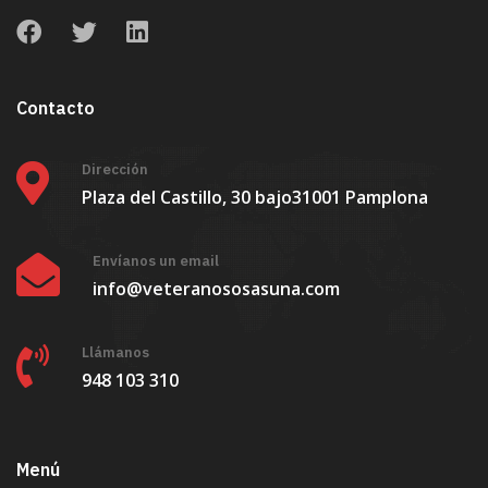
Contacto
Dirección
Plaza del Castillo, 30 bajo
31001 Pamplona
Envíanos un email
info@veteranososasuna.com
Llámanos
948 103 310
Menú