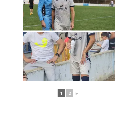
1
2
►