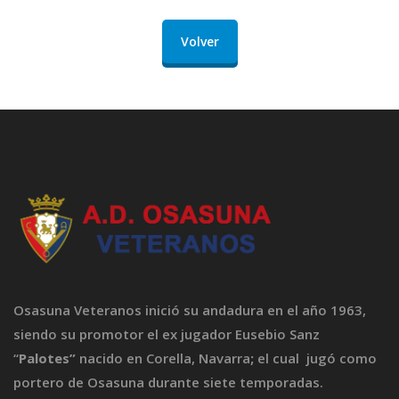
Volver
Osasuna Veteranos inició su andadura en el año 1963,
siendo su promotor el ex jugador Eusebio Sanz
“
Palotes”
nacido en Corella, Navarra
;
el cual jugó como
portero de Osasuna durante siete temporadas.