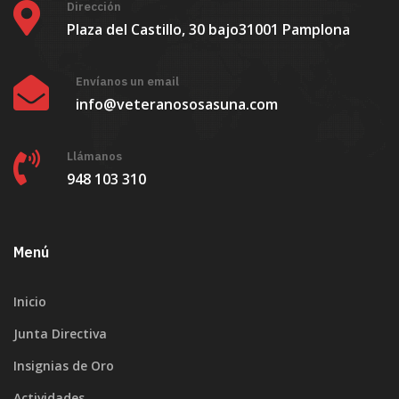
Dirección
Plaza del Castillo, 30 bajo
31001 Pamplona
Envíanos un email
info@veteranososasuna.com
Llámanos
948 103 310
Menú
Inicio
Junta Directiva
Insignias de Oro
Actividades