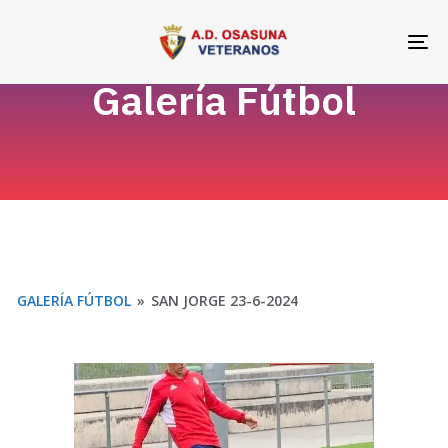
Skip
Skip
links
to
To
primary
na
Galería Fútbol
navigation
Skip
to
content
GALERÍA FÚTBOL
»
SAN JORGE 23-6-2024