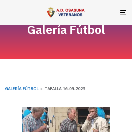
Skip
Skip
links
to
To
primary
na
Galería Fútbol
navigation
Skip
to
content
GALERÍA FÚTBOL
»
TAFALLA 16-09-2023