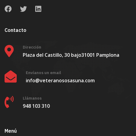
Contacto
Dirección
Plaza del Castillo, 30 bajo
31001 Pamplona
Envíanos un email
info@veteranososasuna.com
Llámanos
948 103 310
Menú