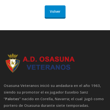
Volver
Osasuna Veteranos inició su andadura en el año 1963,
siendo su promotor el ex jugador Eusebio Sanz
“
Palotes”
nacido en Corella, Navarra
;
el cual jugó como
portero de Osasuna durante siete temporadas.