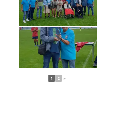
1
2
►