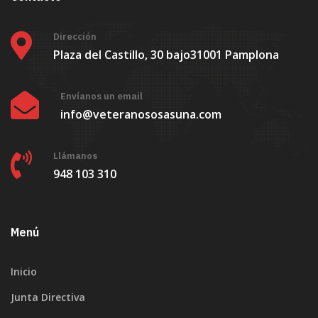
Dirección
Plaza del Castillo, 30 bajo
31001 Pamplona
Envíanos un email
info@veteranososasuna.com
Llámanos
948 103 310
Menú
Inicio
Junta Directiva