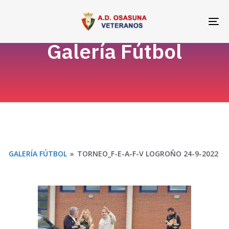
Skip
Skip
links
to
To
primary
na
Galería Fútbol
navigation
Skip
to
content
GALERÍA FÚTBOL
»
TORNEO_F-E-A-F-V LOGROÑO 24-9-2022