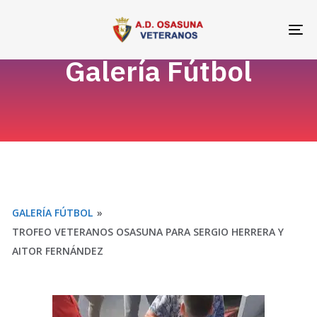
Skip
Skip
links
to
To
primary
na
Galería Fútbol
navigation
Skip
to
content
GALERÍA FÚTBOL
»
TROFEO VETERANOS OSASUNA PARA SERGIO HERRERA Y
AITOR FERNÁNDEZ