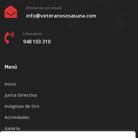
Envíanos un email
info@veteranososasuna.com
Llámanos
948 103 310
Menú
Inicio
Junta Directiva
Insignias de Oro
Actividades
Galería