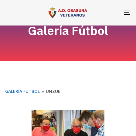
Skip
Skip
links
to
To
primary
na
Galería Fútbol
navigation
Skip
to
content
GALERÍA FÚTBOL
»
UNZUE