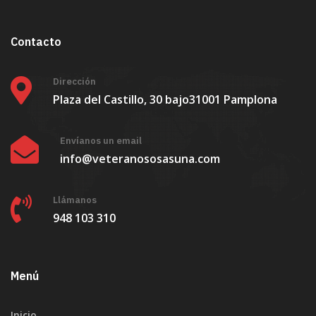
Contacto
Dirección
Plaza del Castillo, 30 bajo
31001 Pamplona
Envíanos un email
info@veteranososasuna.com
Llámanos
948 103 310
Menú
Inicio