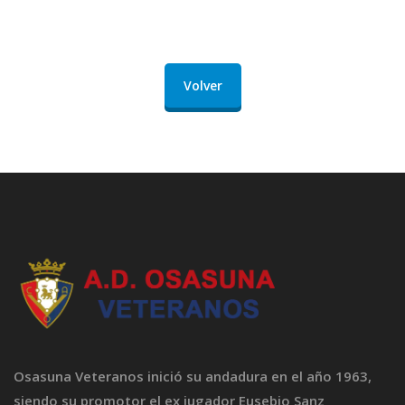
Volver
Osasuna Veteranos inició su andadura en el año 1963,
siendo su promotor el ex jugador Eusebio Sanz