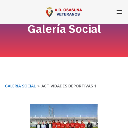
Skip
Skip
links
to
To
primary
na
Galería Social
navigation
Skip
to
content
GALERÍA SOCIAL
»
ACTIVIDADES DEPORTIVAS 1