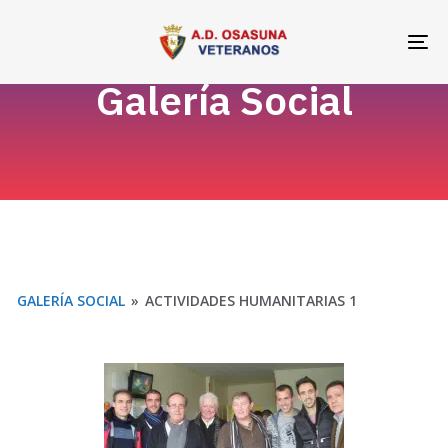
Skip
Skip
links
to
To
primary
na
Galería Social
navigation
Skip
to
content
GALERÍA SOCIAL
»
ACTIVIDADES HUMANITARIAS 1