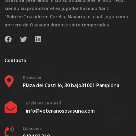
Osasuna Veteranos inició su andadura en el año 1963,
siendo su promotor el ex jugador Eusebio Sanz
“
Palotes”
nacido en Corella, Navarra
;
el cual jugó como
portero de Osasuna durante siete temporadas.
Contacto
Dirección
Plaza del Castillo, 30 bajo
31001 Pamplona
Envíanos un email
info@veteranososasuna.com
Llámanos