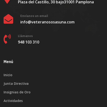
Plaza del Castillo, 30 bajo
31001 Pamplona
Envíanos un email
info@veteranososasuna.com
Llámanos
948 103 310
Menú
Inicio
Junta Directiva
Insignias de Oro
Actividades