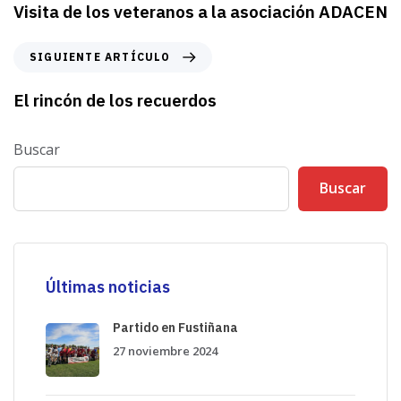
t
Visita de los veteranos a la asociación ADACEN
í
c
S
SIGUIENTE ARTÍCULO
u
i
l
g
El rincón de los recuerdos
o
u
a
i
n
Buscar
e
t
n
e
Buscar
t
r
e
i
a
o
r
r
t
Últimas noticias
í
c
Partido en Fustiñana
u
27 noviembre 2024
l
o