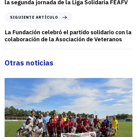
la segunda jornada de la Liga Solidaria FEAFV
c
u
S
SIGUIENTE ARTÍCULO
l
i
o
g
La Fundación celebró el partido solidario con la
a
u
colaboración de la Asociación de Veteranos
n
i
t
e
e
n
Otras noticias
r
t
i
e
o
a
r
r
t
í
c
u
l
o