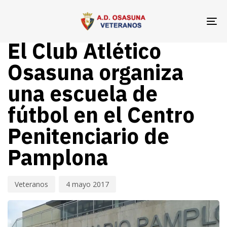
Skip
Skip
Author
Published
PUBLISHED
links
to
on:
IN:
To
VETERANOS OSASUNA
primary
na
El Club Atlético
navigation
Skip
Osasuna organiza
to
una escuela de
content
fútbol en el Centro
Penitenciario de
Pamplona
Veteranos
4 mayo 2017