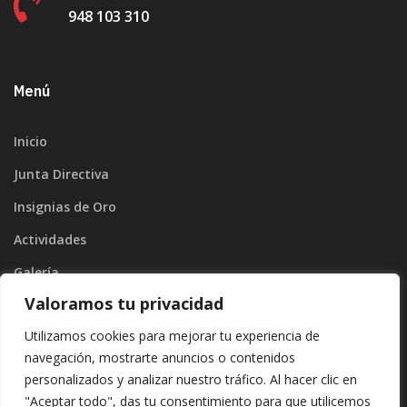
948 103 310
Menú
Inicio
Junta Directiva
Insignias de Oro
Actividades
Galería
Valoramos tu privacidad
Blog
Utilizamos cookies para mejorar tu experiencia de
Contacto
navegación, mostrarte anuncios o contenidos
personalizados y analizar nuestro tráfico. Al hacer clic en
"Aceptar todo", das tu consentimiento para que utilicemos