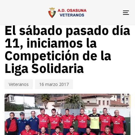
Skip
Skip
Author
Published
PUBLISHED
links
to
on:
IN:
To
VETERANOS OSASUNA
primary
na
El sábado pasado día
navigation
Skip
11, iniciamos la
to
Competición de la
content
Liga Solidaria
Veteranos
16 marzo 2017