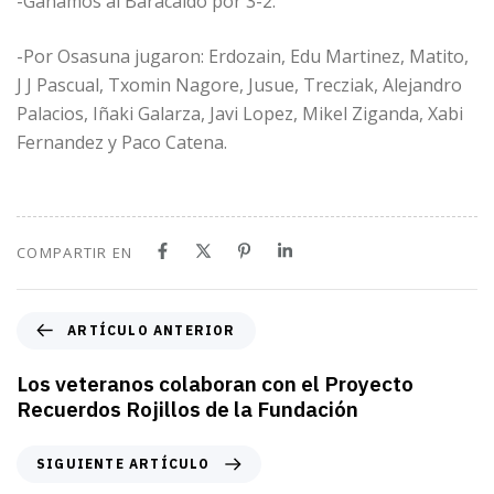
-Ganamos al Baracaldo por 3-2.
-Por Osasuna jugaron: Erdozain, Edu Martinez, Matito,
J J Pascual, Txomin Nagore, Jusue, Trecziak, Alejandro
Palacios, Iñaki Galarza, Javi Lopez, Mikel Ziganda, Xabi
Fernandez y Paco Catena.
COMPARTIR EN
A
ARTÍCULO ANTERIOR
r
t
Los veteranos colaboran con el Proyecto
í
Recuerdos Rojillos de la Fundación
c
u
S
SIGUIENTE ARTÍCULO
l
i