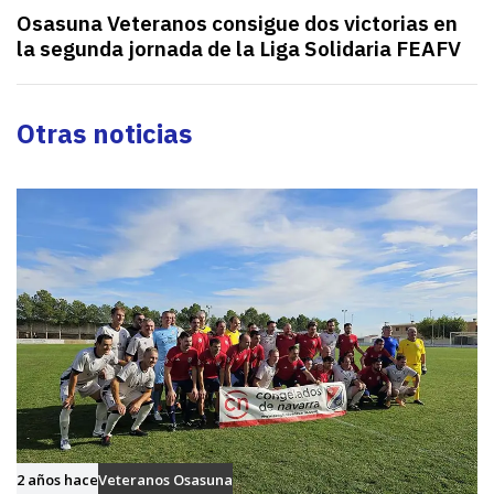
o
g
Osasuna Veteranos consigue dos victorias en
a
u
la segunda jornada de la Liga Solidaria FEAFV
n
i
t
e
e
n
Otras noticias
r
t
i
e
o
a
r
r
t
í
c
u
l
o
2 años hace
Veteranos Osasuna