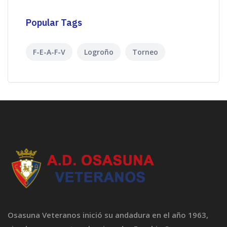
Popular Tags
F-E-A-F-V
Logroño
Torneo
Osasuna Veteranos inició su andadura en el año 1963,