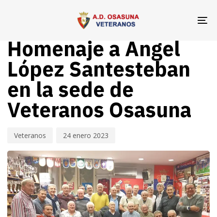
Skip
Skip
Author
Published
PUBLISHED
links
to
on:
IN:
To
VETERANOS OSASUNA
primary
na
Homenaje a Ángel
navigation
Skip
López Santesteban
to
en la sede de
content
Veteranos Osasuna
Veteranos
24 enero 2023