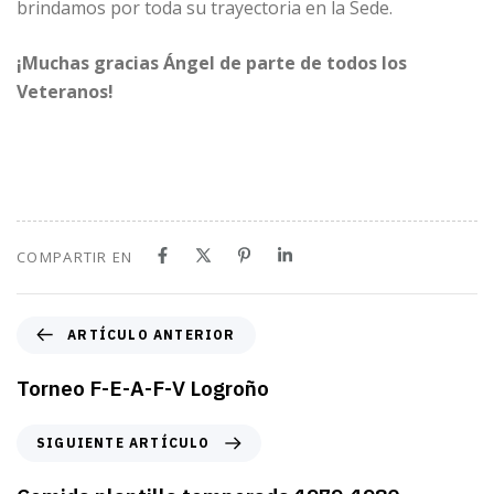
brindamos por toda su trayectoria en la Sede.
¡Muchas gracias Ángel de parte de todos los
Veteranos!
COMPARTIR EN
A
ARTÍCULO ANTERIOR
r
t
Torneo F-E-A-F-V Logroño
í
c
S
SIGUIENTE ARTÍCULO
u
i
l
g