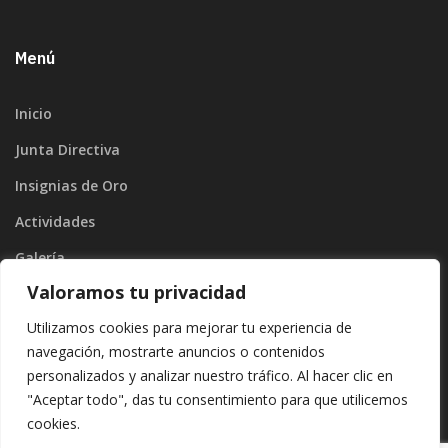
Menú
Inicio
Junta Directiva
Insignias de Oro
Actividades
Galería
Valoramos tu privacidad
Blog
Utilizamos cookies para mejorar tu experiencia de
Contacto
navegación, mostrarte anuncios o contenidos
personalizados y analizar nuestro tráfico. Al hacer clic en
"Aceptar todo", das tu consentimiento para que utilicemos
cookies.
Copyright ©2026
Divinamente Creativos
. |
Protección de datos
|