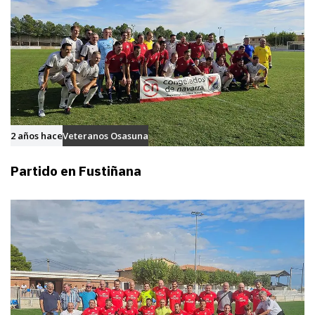
í
c
u
l
o
2 años hace
Veteranos Osasuna
Partido en Fustiñana