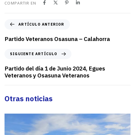
COMPARTIR EN
A
ARTÍCULO ANTERIOR
r
t
Partido Veteranos Osasuna – Calahorra
í
c
S
SIGUIENTE ARTÍCULO
u
i
l
g
Partido del día 1 de Junio 2024, Egues
o
u
Veteranos y Osasuna Veteranos
a
i
n
e
t
n
Otras noticias
e
t
r
e
i
a
o
r
r
t