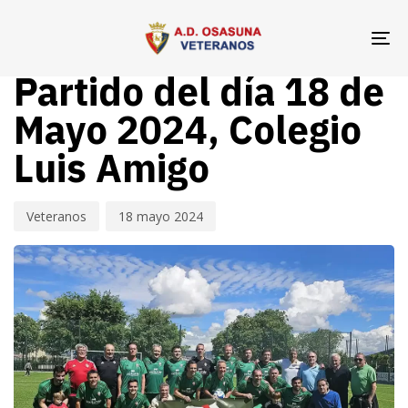
Skip
Skip
Author
Published
PUBLISHED
links
to
on:
IN:
To
VETERANOS OSASUNA
primary
na
Partido del día 18 de
navigation
Skip
Mayo 2024, Colegio
to
Luis Amigo
content
Veteranos
18 mayo 2024