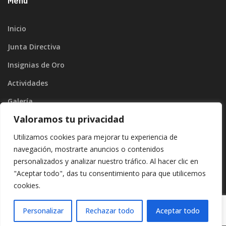
Menú
Inicio
Junta Directiva
Insignias de Oro
Actividades
Galería
Valoramos tu privacidad
Blog
Utilizamos cookies para mejorar tu experiencia de
Contacto
navegación, mostrarte anuncios o contenidos
personalizados y analizar nuestro tráfico. Al hacer clic en
"Aceptar todo", das tu consentimiento para que utilicemos
cookies.
Copyright ©2026
Divinamente Creativos
. |
Protección de datos
|
Politíca de privacidad
Personalizar
Rechazar todo
Aceptar todo