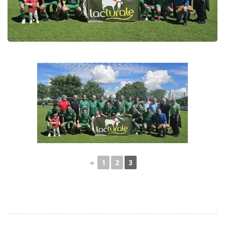
◄
1
2
3