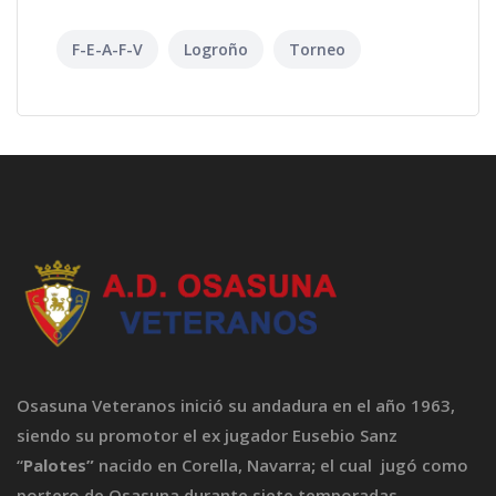
F-E-A-F-V
Logroño
Torneo
Osasuna Veteranos inició su andadura en el año 1963,
siendo su promotor el ex jugador Eusebio Sanz
“
Palotes”
nacido en Corella, Navarra
;
el cual jugó como
portero de Osasuna durante siete temporadas.