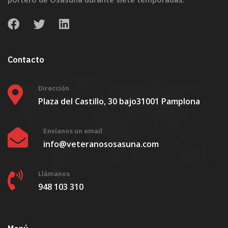
Contacto
Dirección
Plaza del Castillo, 30 bajo
31001 Pamplona
Envíanos un email
info@veteranososasuna.com
Llámanos
948 103 310