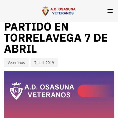
Skip
Skip
Author
Published
PUBLISHED
links
to
on:
IN:
To
VETERANOS OSASUNA
primary
na
PARTIDO EN
navigation
Skip
TORRELAVEGA 7 DE
to
ABRIL
content
Veteranos
7 abril 2019