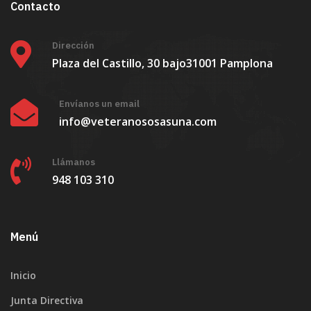
Contacto
Dirección
Plaza del Castillo, 30 bajo
31001 Pamplona
Envíanos un email
info@veteranososasuna.com
Llámanos
948 103 310
Menú
Inicio
Junta Directiva