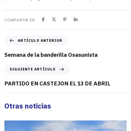
COMPARTIR EN
A
ARTÍCULO ANTERIOR
r
t
Semana de la banderilla Osasunista
í
c
S
SIGUIENTE ARTÍCULO
u
i
l
g
PARTIDO EN CASTEJON EL 13 DE ABRIL
o
u
a
i
n
e
Otras noticias
t
n
e
t
r
e
i
a