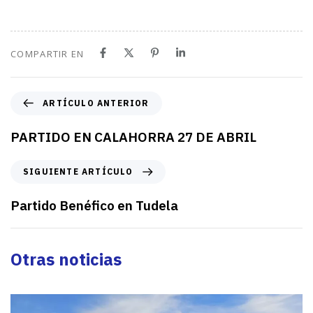
COMPARTIR EN
A
ARTÍCULO ANTERIOR
r
t
PARTIDO EN CALAHORRA 27 DE ABRIL
í
c
S
SIGUIENTE ARTÍCULO
u
i
l
g
Partido Benéfico en Tudela
o
u
a
i
n
e
Otras noticias
t
n
e
t
r
e
i
a