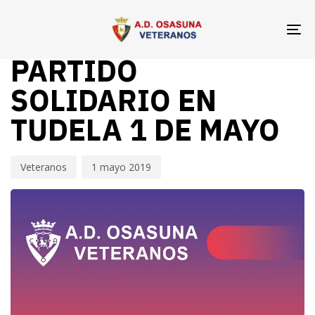
Skip
Skip
Author
Published
PUBLISHED
links
to
on:
IN:
To
VETERANOS OSASUNA
primary
na
PARTIDO
navigation
Skip
SOLIDARIO EN
to
TUDELA 1 DE MAYO
content
Veteranos
1 mayo 2019