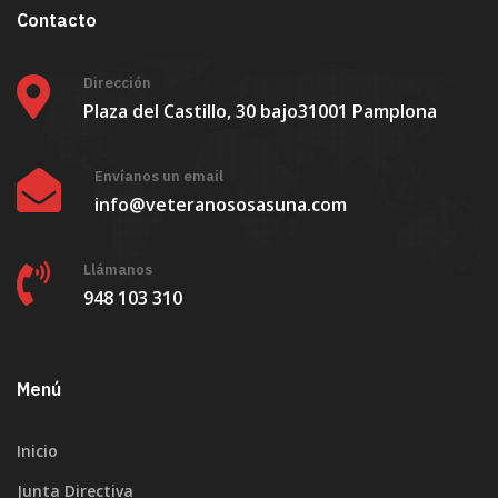
Contacto
Dirección
Plaza del Castillo, 30 bajo
31001 Pamplona
Envíanos un email
info@veteranososasuna.com
Llámanos
948 103 310
Menú
Inicio
Junta Directiva