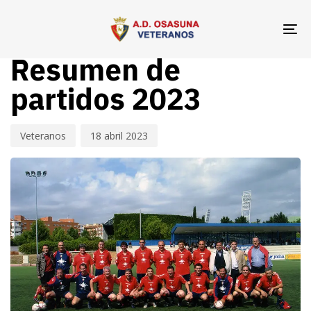
Skip
Skip
Author
Published
PUBLISHED
links
to
on:
IN:
To
VETERANOS OSASUNA
primary
na
Resumen de
navigation
Skip
partidos 2023
to
content
Veteranos
18 abril 2023