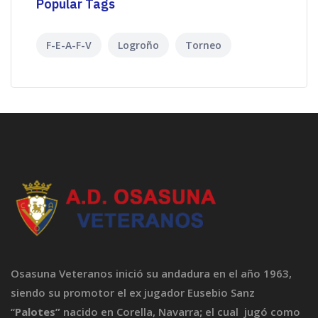
Popular Tags
F-E-A-F-V
Logroño
Torneo
Osasuna Veteranos inició su andadura en el año 1963,
siendo su promotor el ex jugador Eusebio Sanz
“
Palotes”
nacido en Corella, Navarra
;
el cual jugó como