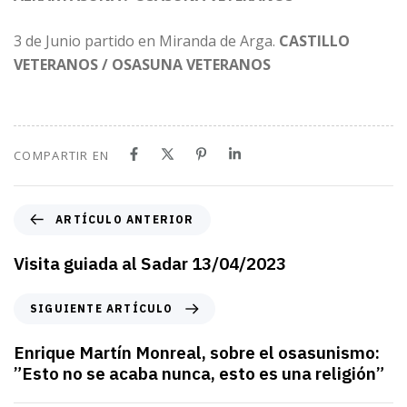
3 de Junio partido en Miranda de Arga.
CASTILLO
VETERANOS / OSASUNA VETERANOS
COMPARTIR EN
A
ARTÍCULO ANTERIOR
r
t
Visita guiada al Sadar 13/04/2023
í
c
S
SIGUIENTE ARTÍCULO
u
i
l
g
Enrique Martín Monreal, sobre el osasunismo:
o
u
”Esto no se acaba nunca, esto es una religión”
a
i
n