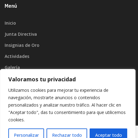
Menú
Inicio
Junta Directiva
Insignias de Oro
Actividades
Galería
Valoramos tu privacidad
Blog
Contacto
Utilizamos cookies para mejorar tu experiencia de
navegación, mostrarte anuncios o contenidos
personalizados y analizar nuestro tráfico. Al hacer clic en
"Aceptar todo", das tu consentimiento para que utilicemos
cookies.
Copyright ©2026
Divinamente Creativos
. |
Protección de datos
|
Politíca de privacidad
Personalizar
Rechazar todo
Aceptar todo