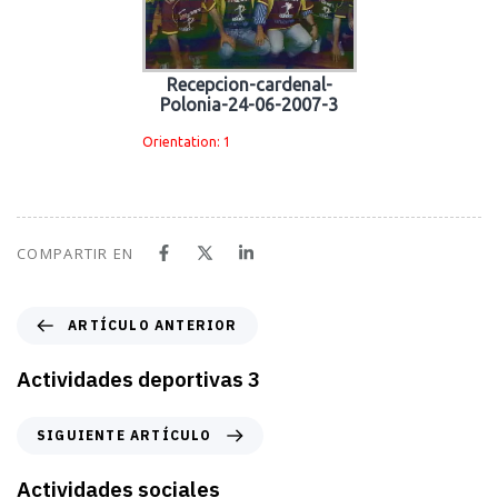
Recepcion-cardenal-
Polonia-24-06-2007-3
Orientation: 1
COMPARTIR EN
A
ARTÍCULO ANTERIOR
r
t
Actividades deportivas 3
í
c
S
SIGUIENTE ARTÍCULO
u
i
l
g
Actividades sociales
o