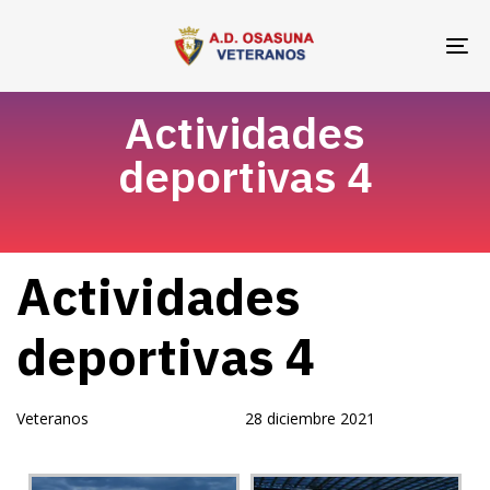
Skip
Skip
links
to
To
primary
na
navigation
Actividades
Skip
deportivas 4
to
content
Author
Published
PUBLISHED
Actividades
on:
IN:
deportivas 4
Veteranos
28 diciembre 2021