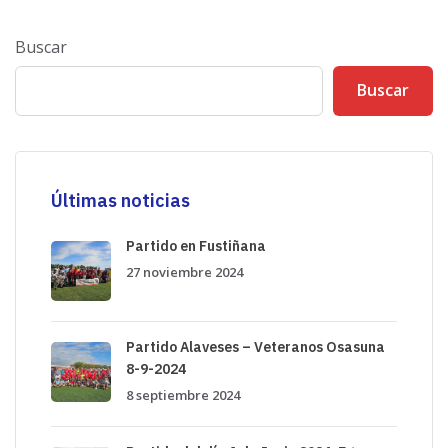
u
a
i
n
Buscar
e
t
n
e
Buscar
t
r
e
i
a
o
r
r
t
Últimas noticias
í
c
Partido en Fustiñana
u
27 noviembre 2024
l
o
Partido Alaveses – Veteranos Osasuna
8-9-2024
8 septiembre 2024