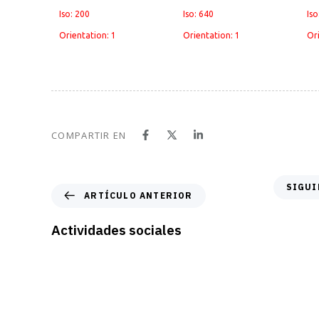
Iso: 200
Iso: 640
Iso
Orientation: 1
Orientation: 1
Ori
COMPARTIR EN
S
SIGUI
A
ARTÍCULO ANTERIOR
i
r
g
t
Actividades sociales
u
í
i
c
e
u
n
l
t
o
e