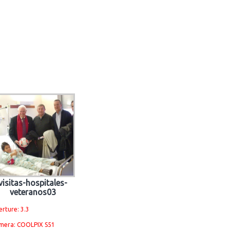
visitas-hospitales-
veteranos03
rture: 3.3
mera: COOLPIX S51